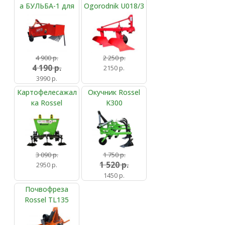
а БУЛЬБА-1 для
Ogorodnik U018/3
минитракторов
4 900 р.
2 250
р.
4 190
р.
2150 р.
3990 р.
Картофелесажал
Окучник Rossel
ка Rossel
K300
СКН-180/2
3 090
р.
1 750 р.
1 520
р.
2950 р.
1450 р.
Почвофреза
Rossel TL135