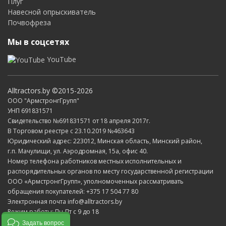
Плуг
Навесной опрыскиватель
Почвофреза
Мы в соцсетях
YouTube
Alltractors.by ©2015-2026
ООО "АрмстронгГрупп"
УНП 691831571
Свидетельство №691831571 от 18 апреля 2017г.
В Торговом реестре с 23.10.2019 №463643
Юридический адрес: 223012, Минская область, Минский район,
г.п. Мачулищи, ул. Аэродромная, 15а, офис 40.
Номер телефона работников местных исполнительных и
распорядительных органов по месту государственной регистрации
ООО «АрмстронгГрупп», уполномоченных рассматривать
обращения покупателей: +375 17 504 77 80
Электронная почта info@alltractors.by
Режим работы: Пн-Пт с 9 до 18
Задать вопрос