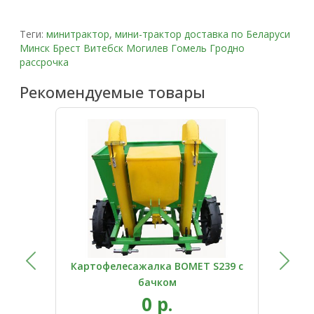
Теги:
минитрактор
,
мини-трактор доставка по Беларуси
Минск Брест Витебск Могилев Гомель Гродно
рассрочка
Рекомендуемые товары
ВМ-4
Картофелесажалка BOMET S239 с
Кар
бачком
0 р.