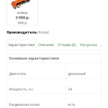
4 390 р.
3 990
р.
3840 р.
Производитель:
Rossel
Описание
Отзывы (0)
Рассрочка
Дос
Характеристики
Основные характеристики
Двигатель
дизельный
Мощность, л.с.
24
Раздвижная колея
есть