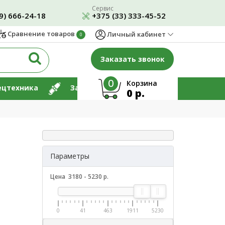
Сервис
9) 666-24-18
+375 (33) 333-45-52
Сравнение товаров
Личный кабинет
0
Заказать звонок
0
Корзина
ецтехника
Запчасти
Ремонт
0 р.
Параметры
Цена
3180
-
5230
р.
0
41
463
1911
5230