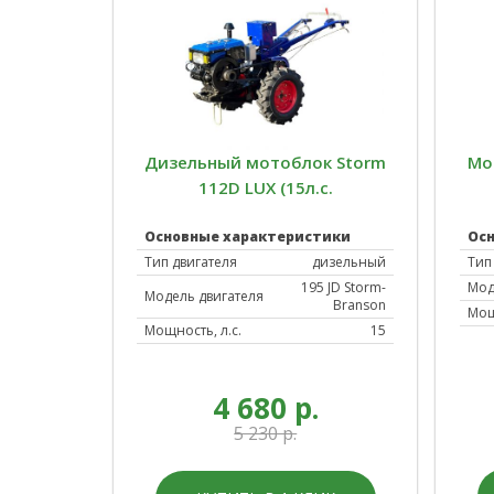
Дизельный мотоблок Storm
Мо
112D LUX (15л.с.
электростартер)
Основные характеристики
Ос
Тип двигателя
дизельный
Тип
195 JD Storm-
Мод
Модель двигателя
Branson
Мощ
Мощность, л.с.
15
4 680 р.
5 230 р.