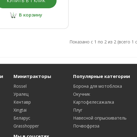
КУПИТЬ В 1 КЛИК
В корзину
Показано с 1 по 2 из 2 (всего 1 
и
Минитракторы
Популярные категории
Rossel
Борона для мотоблока
Уралец
Окучник
Кентавр
Картофелесажалка
Xingtai
Плуг
Беларус
Навесной опрыскиватель
Grasshopper
Почвофреза
Мы в соцсетях