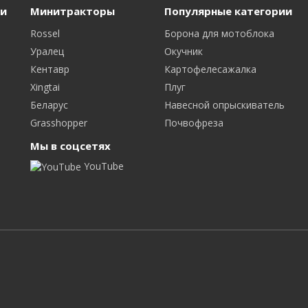
и
Минитракторы
Популярные категории
Rossel
Борона для мотоблока
Уралец
Окучник
Кентавр
Картофелесажалка
Xingtai
Плуг
Беларус
Навесной опрыскиватель
Grasshopper
Почвофреза
Мы в соцсетях
YouTube