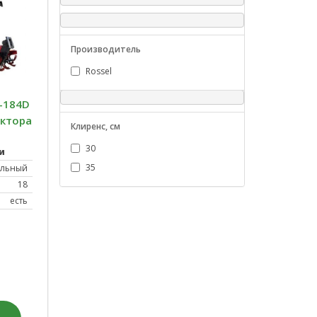
Производитель
Rossel
-184D
актора
Клиренс, см
30
и
35
ельный
18
есть