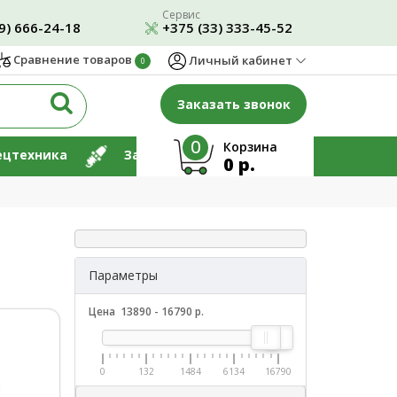
Сервис
9) 666-24-18
+375 (33) 333-45-52
Сравнение товаров
Личный кабинет
0
Заказать звонок
0
Корзина
ецтехника
Запчасти
Ремонт
0 р.
Параметры
Цена
13890
-
16790
р.
0
132
1484
6134
16790