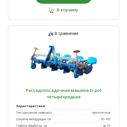
Окучники
Опрыскиватели
В корзину
В сравнение
Отвалы
Плуги
Рассадопосадочная машина D-pol
четырёхрядная
Погрузчики
Прессы
Характеристики
Тип крепления навесного
трехточечное
Ширина междурядья, см
50-100
Глубина обработки, см
до 25