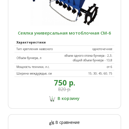
Сеялка универсальная мотоблочная СМ-6
Характеристики
Тип крепления навесного
одноточечное
объем одного отсека бункера - 2,3;
Объём бункера, л
общий объем бункера - 13,8
Мощность техники, л.с.
от 6
Ширина междурядья, см
15; 30; 45; 60; 75
750 р.
820 р.
В корзину
В сравнение