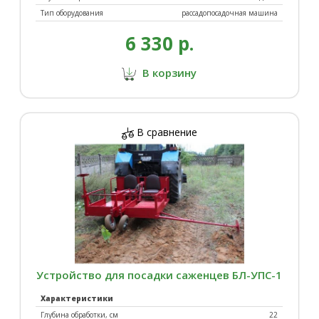
Тип оборудования
рассадопосадочная машина
6 330 р.
Разбрасыватели
Разное
В корзину
В сравнение
Фрезы
Щетки роторные
Устройство для посадки саженцев БЛ-УПС-1
Экскаваторное
оборудование
Характеристики
Глубина обработки, см
22