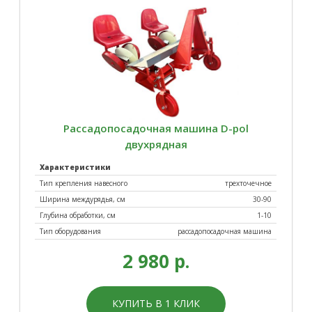
Картофелесажалки
Косилки
Рассадопосадочная машина D-pol
двухрядная
Характеристики
Тип крепления навесного
трехточечное
Ширина междурядья, см
30-90
Культиваторы
Овощные сеялки
Глубина обработки, см
1-10
Тип оборудования
рассадопосадочная машина
2 980 р.
КУПИТЬ В 1 КЛИК