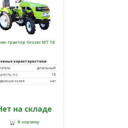
ни-трактор Groser MT 18
новные характеристики
гатель
дизельный
ность, л.с.
18
движная колея
нет
Нет на складе
В корзину