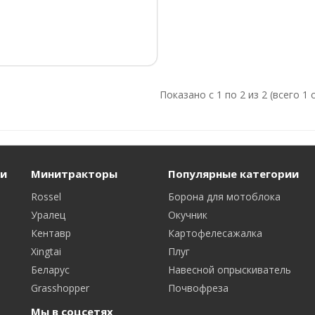
Показано с 1 по 2 из 2 (всего 1 
и
Минитракторы
Популярные категории
Rossel
Борона для мотоблока
Уралец
Окучник
Кентавр
Картофелесажалка
Xingtai
Плуг
Беларус
Навесной опрыскиватель
Grasshopper
Почвофреза
Мы в соцсетях