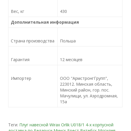
Вес, кг
430
Дополнительная информация
Страна производства
Польша
Гарантия
12 месяцев
Импортер
ООО "АрмстронгГрупп",
223012. Минская область,
Минский район, гор. пос.
Мачулищи, ул. Аэродромная,
15а
Теги:
Плуг навесной Wirax Orlik U018/1 4-х корпусной
доставка по Беларуси Минск Брест Витебск Могилев