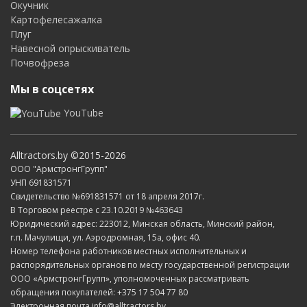
Окучник
Картофелесажалка
Плуг
Навесной опрыскиватель
Почвофреза
Мы в соцсетях
YouTube
Alltractors.by ©2015-2026
ООО "АрмстронгГрупп"
УНП 691831571
Свидетельство №691831571 от 18 апреля 2017г.
В Торговом реестре с 23.10.2019 №463643
Юридический адрес: 223012, Минская область, Минский район,
г.п. Мачулищи, ул. Аэродромная, 15а, офис 40.
Номер телефона работников местных исполнительных и
распорядительных органов по месту государственной регистрации
ООО «АрмстронгГрупп», уполномоченных рассматривать
обращения покупателей: +375 17 504 77 80
Электронная почта info@alltractors.by