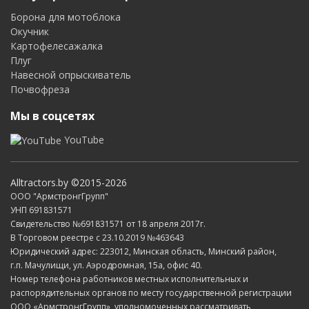
Борона для мотоблока
Окучник
Картофелесажалка
Плуг
Навесной опрыскиватель
Почвофреза
Мы в соцсетях
YouTube
Alltractors.by ©2015-2026
ООО "АрмстронгГрупп"
УНП 691831571
Свидетельство №691831571 от 18 апреля 2017г.
В Торговом реестре с 23.10.2019 №463643
Юридический адрес: 223012, Минская область, Минский район,
г.п. Мачулищи, ул. Аэродромная, 15а, офис 40.
Номер телефона работников местных исполнительных и
распорядительных органов по месту государственной регистрации
ООО «АрмстронгГрупп», уполномоченных рассматривать