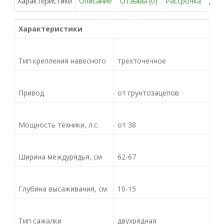
Описание
Отзывы (0)
Рассрочка
Дос
Характеристики
Характеристики
Тип крепления навесного
трехточечное
Привод
от грунтозацепов
Мощность техники, л.с.
от 38
Ширина междурядья, см
62-67
Глубина высаживания, см
10-15
Тип сажалки
двухрядная