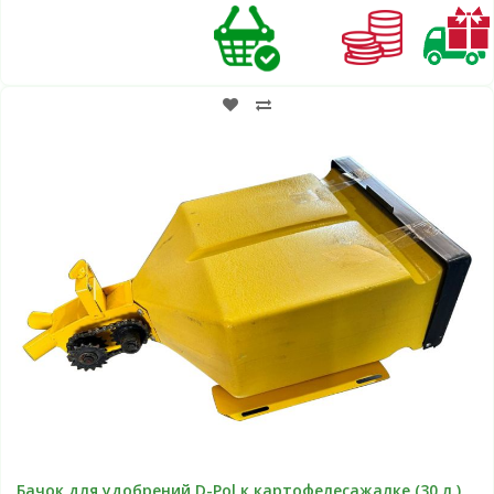
Бачок для удобрений D-Pol к картофелесажалке (30 л.)