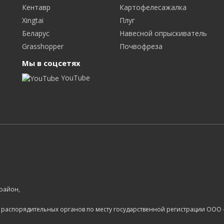
Обязательная обкатка как
Кентавр
Картофелесажалка
асфальту, так и по
Xingtai
Плуг
бездорожью, под нагрузко
без.
Беларус
Навесной опрыскиватель
Grasshopper
Почвофреза
Мы в соцсетях
YouTube
 район,
 распорядительных органов по месту государственной регистрации ООО