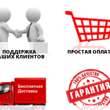
ПОДДЕРЖКА
ПРОСТАЯ ОПЛА
АШИХ КЛИЕНТОВ
Оплата наличными, банков
джеры отдела сервиса
картой, онлайн, безналич
т профессиональную
платежом.
ультацию, помогут решить
й вопрос и помогут
ильно подобрать навесное
удование, заказать
сные детали и решить
ие технические вопросы.