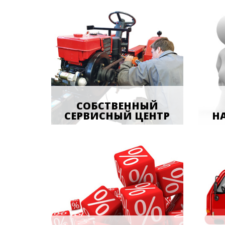
СОБСТВЕННЫЙ
СЕРВИСНЫЙ ЦЕНТР
Н
Оперативный выезд
Мене
квалифицированных механиков
даду
на место проведения работ.
конс
Всегда в наличии запчасти-
любо
гарантия оперативного
прав
ремонта. Стоимость ремонта
обор
минитракторов и навесного
запа
оборудования можно уточнить
друг
у менеджера.