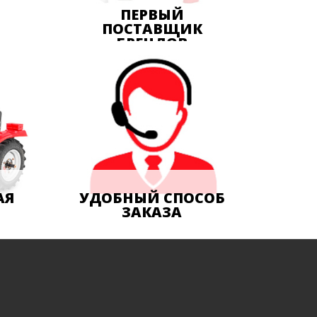
ПЕРВЫЙ
ПОСТАВЩИК
БРЕНДОВ
д
Alltractors- первый поставщик
брендов Rossel, Kerland, Bomet,
Wirax . Закупка напрямую у
вой
заводов-импортеров – это
.
гарантия честной низкой цены
и наличия запасных деталей на
складе.
АЯ
УДОБНЫЙ СПОСОБ
ЗАКАЗА
Принимаем заказы по телефону
ную
и онлайн, через корзину сайта,
вайбер, форму онлайн заказа
на сайте.
ия.