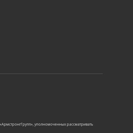
 по
й и
 «АрмстронгГрупп», уполномоченных рассматривать