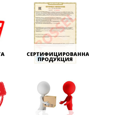
ТА
СЕРТИФИЦИРОВАННАЯ
ПРОДУКЦИЯ
ской
ным
На каждый товар есть
сертификат качества и
безопасности. Это говорит о
надежности техники. Кассовый
чек - защита ваших интересов,
как покупателя.