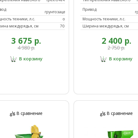
Разбрасыватели
от
вод
Привод
грунтозацепов
г
Разное
ность техники, л.с.
от 40
Мощность техники, л.с.
ина междурядья, см
70 - 75
Ширина междурядья, см
3 675 р.
2 400 р.
4 980 р.
2 750 р.
Экскаваторное
В корзину
В корзину
оборудование
В сравнение
В сравнение