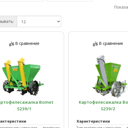
Показа
зывать:
В сравнение
В сравнение
Культиваторы
Овощные сеялки
Отвалы
Плуги
артофелесажалка Bomet
Картофелесажалка B
S239/1
S239/2
рактеристики
Характеристики
 крепления навесного
трехточечное
Тип крепления навесного