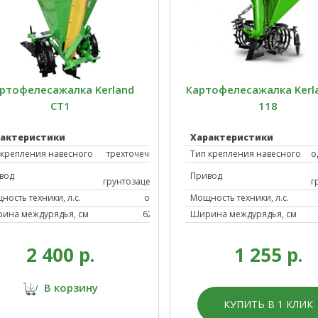
ртофелесажалка Kerland
Картофелесажалка Kerl
CT1
118
рактеристики
Характеристики
 крепления навесного
трехточечное
Тип крепления навесного
о
от
вод
Привод
грунтозацепов
г
ность техники, л.с.
от 16
Мощность техники, л.с.
ина междурядья, см
62-70
Ширина междурядья, см
2 400 р.
1 255 р.
В корзину
КУПИТЬ В 1 КЛИК