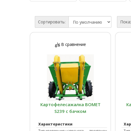
Сортировать:
Пока
В сравнение
Картофелесажалки
Косилки
Окучники
Опрыскиватели
Картофелесажалка BOMET
К
S239 с бачком
Характеристики
Ха
Тип крепления навесного
трехточечное
Тип