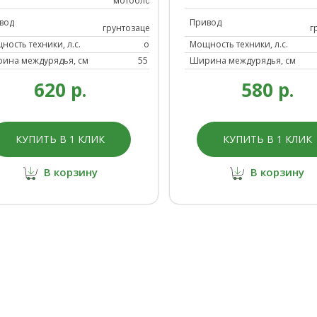
мотоблоков
от
вод
Привод
грунтозацепов
г
ность техники, л.с.
от 13
Мощность техники, л.с.
ина междурядья, см
55 - 65
Ширина междурядья, см
620 р.
580 р.
КУПИТЬ В 1 КЛИК
КУПИТЬ В 1 КЛИК
В корзину
В корзину