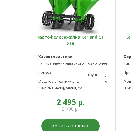
Картофелесажалка Kerland CT
Ка
218
Характеристики
Ха
Тип крепления навесного
одноточечное
Тип
от
Привод
При
грунтозацепов
Мощность техники, л.с.
от 15
Мощ
Ширина междурядья, см
60
Шир
2 495 р.
2 700 р.
КУПИТЬ В 1 КЛИК