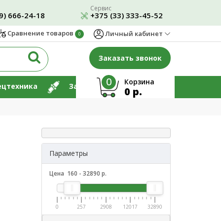
Сервис
9) 666-24-18
+375 (33) 333-45-52
Сравнение товаров
Личный кабинет
0
Заказать звонок
0
Корзина
ецтехника
Запчасти
Ремонт
0 р.
Параметры
Цена
160
-
32890
р.
0
257
2908
12017
32890