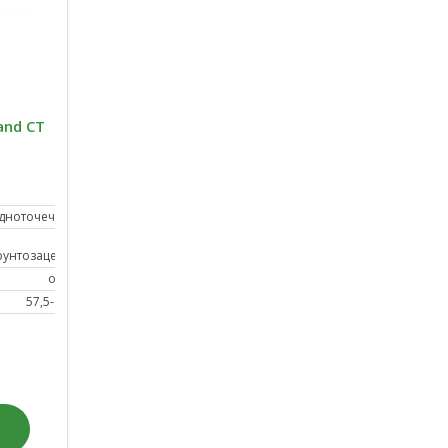
and СТ
дноточечное
от
рунтозацепов
от 15
57,5-67,5