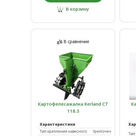
В корзину
В сравнение
Картофелесажалка Kerland СТ
К
118.3
Характеристики
Ха
Тип крепления навесного
трехточечное
Тип