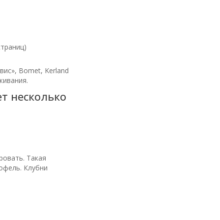
страниц)
ис», Bomet, Kerland
живания.
т несколько
ровать. Такая
офель. Клубни