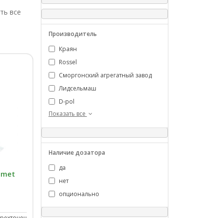
ть все
Производитель
Краян
Rossel
Сморгонский агрегатный завод
Лидсельмаш
D-pol
Показать все
Наличие дозатора
да
omet
нет
опционально
трехточечное