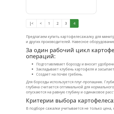
|<
<
1
2
3
4
Предлагаем купить картофелесажалку для минитр
и других производителей. Навесное оборудовани
За один рабочий цикл картоф
операций:
Подготавливает борозду и вносит удобрени
Закладывает клубень картофеля и засыпает
Создает на почве гребень.
Для борозды используется плуг-пропашник. Глуб
глубина считается оптимальной для нормального
опускаются на равную глубину и одинаковое расст
Критерии выбора картофелес
В подборе сажалки учитывается не только цена,