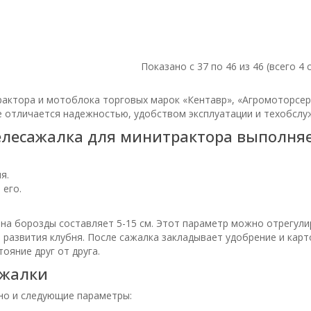
Показано с 37 по 46 из 46 (всего 4 
актора и мотоблока торговых марок «Кентавр», «Агромоторсерв
е отличается надежностью, удобством эксплуатации и техобслу
елесажалка для минитрактора выполняе
я.
 его.
ина борозды составляет 5-15 см. Этот параметр можно отрегули
 развития клубня. После сажалка закладывает удобрение и карт
ояние друг от друга.
ажалки
 но и следующие параметры: