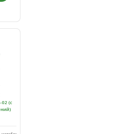
02 (с
ений)
для