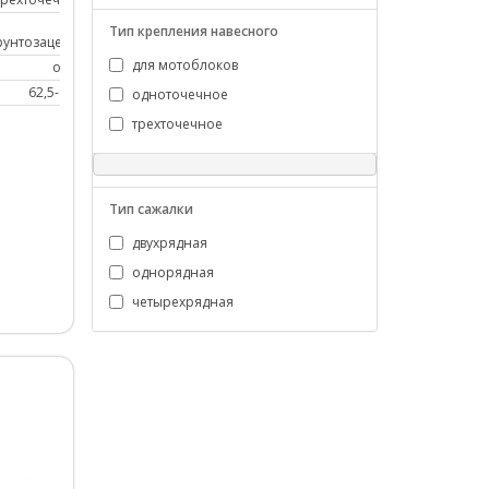
от
Тип крепления навесного
рунтозацепов
для мотоблоков
от 20
62,5-67,5
одноточечное
трехточечное
Тип сажалки
двухрядная
однорядная
четырехрядная