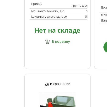
от
Привод
грунтозацепов
При
Мощность техники, л.с.
от 15
Мощ
Ширина междурядья, см
55-65
Шир
Нет на складе
В корзину
В сравнение