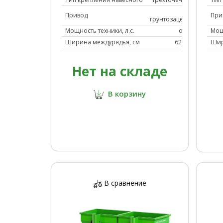
от
Привод
При
грунтозацепов
Погрузчики
Прессы
Мощность техники, л.с.
от 22
Мощ
Ширина междурядья, см
62 - 67
Шир
Нет на складе
В корзину
Фрезы
Щетки роторные
В сравнение