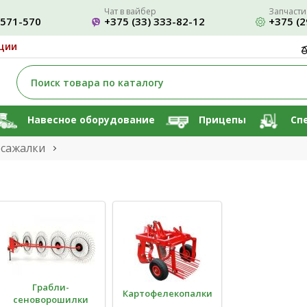
Чат в вайбер
Запчасти
-571-570
+375 (33) 333-82-12
+375 (2
ции
Навесное оборудование
Прицепы
Сп
сажалки
Грабли-
Картофелекопалки
сеноворошилки