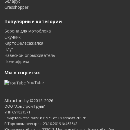
Беларус
Grasshopper
Популярные категории
Борона для мотоблока
Окучник
Картофелесажалка
Плуг
Навесной опрыскиватель
Почвофреза
Мы в соцсетях
YouTube
Alltractors.by ©2015-2026
ООО "АрмстронгГрупп"
УНП 691831571
Свидетельство №691831571 от 18 апреля 2017г.
В Торговом реестре с 23.10.2019 №463643
Юридический адрес: 223012, Минская область, Минский район,