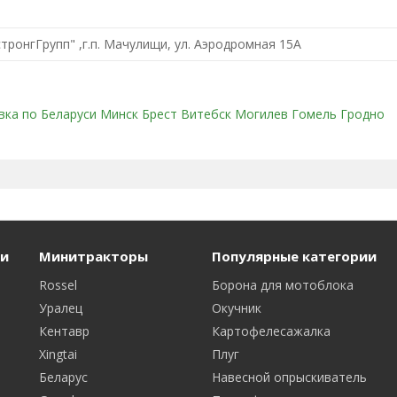
ронгГрупп" ,г.п. Мачулищи, ул. Аэродромная 15А
вка по Беларуси Минск Брест Витебск Могилев Гомель Гродно
и
Минитракторы
Популярные категории
Rossel
Борона для мотоблока
Уралец
Окучник
Кентавр
Картофелесажалка
Xingtai
Плуг
Беларус
Навесной опрыскиватель