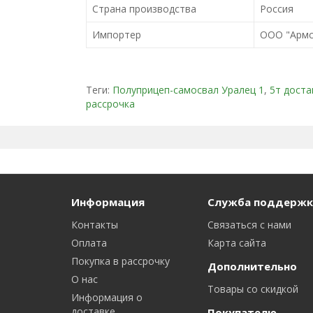
Страна производства
Россия
Импортер
ООО "Армст
Теги:
Полуприцеп-самосвал Уралец 1
,
5т доста
рассрочка
Информация
Служба поддержк
Контакты
Связаться с нами
Оплата
Карта сайта
Покупка в рассрочку
Дополнительно
О нас
Товары со скидкой
Информация о
доставке
Покупателю