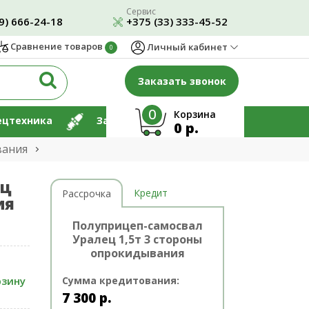
Сервис
9) 666-24-18
+375 (33) 333-45-52
Сравнение товаров
Личный кабинет
0
Заказать звонок
0
Корзина
ецтехника
Запчасти
Ремонт
0 р.
вания
ец
Кредит
Рассрочка
ия
Полуприцеп-самосвал
Уралец 1,5т 3 стороны
опрокидывания
рзину
Сумма кредитования:
7 300
р.