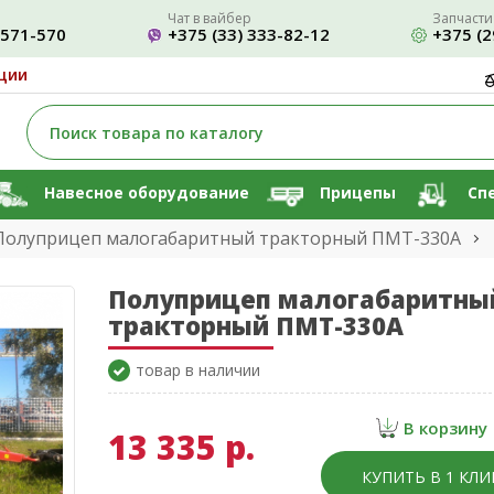
Чат в вайбер
Запчасти
-571-570
+375 (33) 333-82-12
+375 (2
ции
Навесное оборудование
Прицепы
Сп
Полуприцеп малогабаритный тракторный ПМТ-330А
Полуприцеп малогабаритны
тракторный ПМТ-330А
товар в наличии
В корзину
13 335 р.
КУПИТЬ В 1 КЛИ