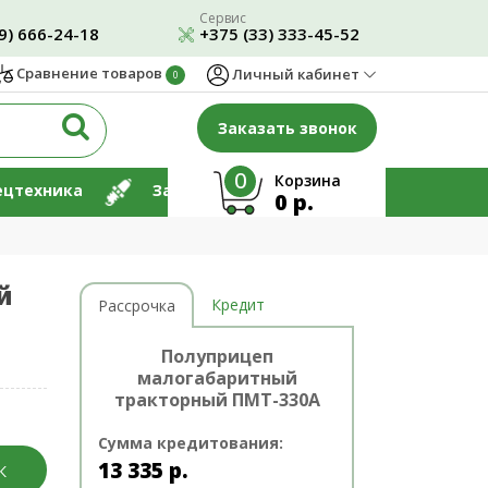
Сервис
9) 666-24-18
+375 (33) 333-45-52
Сравнение товаров
Личный кабинет
0
Заказать звонок
0
Корзина
ецтехника
Запчасти
Ремонт
0 р.
й
Кредит
Рассрочка
Полуприцеп
малогабаритный
тракторный ПМТ-330А
Сумма кредитования:
13 335
р.
К