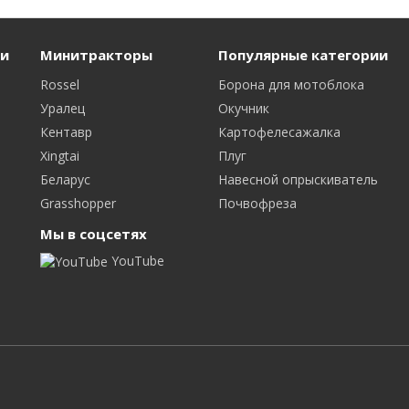
и
Минитракторы
Популярные категории
Rossel
Борона для мотоблока
Уралец
Окучник
Кентавр
Картофелесажалка
Xingtai
Плуг
Беларус
Навесной опрыскиватель
Grasshopper
Почвофреза
Мы в соцсетях
YouTube