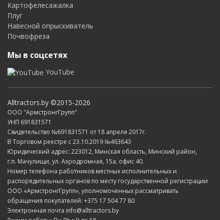
Картофелесажалка
Плуг
Навесной опрыскиватель
Почвофреза
Мы в соцсетях
YouTube
Alltractors.by ©2015-2026
ООО "АрмстронгГрупп"
УНП 691831571
Свидетельство №691831571 от 18 апреля 2017г.
В Торговом реестре с 23.10.2019 №463643
Юридический адрес: 223012, Минская область, Минский район,
г.п. Мачулищи, ул. Аэродромная, 15а, офис 40.
Номер телефона работников местных исполнительных и
распорядительных органов по месту государственной регистрации
ООО «АрмстронгГрупп», уполномоченных рассматривать
обращения покупателей: +375 17 504 77 80
Электронная почта info@alltractors.by