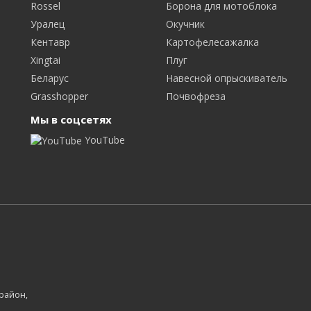
Rossel
Борона для мотоблока
Уралец
Окучник
Кентавр
Картофелесажалка
Xingtai
Плуг
Беларус
Навесной опрыскиватель
Grasshopper
Почвофреза
Мы в соцсетях
YouTube
 район,