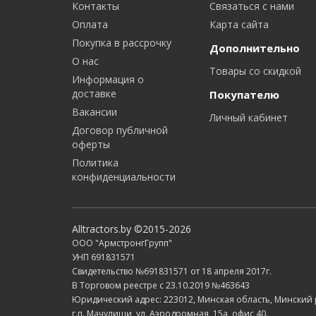
Контакты
Связаться с нами
Оплата
Карта сайта
Покупка в рассрочку
Дополнительно
О нас
Товары со скидкой
Информация о
доставке
Покупателю
Вакансии
Личный кабинет
Договор публичной
оферты
Политика
конфиденциальности
Alltractors.by ©2015-2026
ООО "АрмстронгГрупп"
УНП 691831571
Свидетельство №691831571 от 18 апреля 2017г.
В Торговом реестре с 23.10.2019 №463643
Юридический адрес: 223012, Минская область, Минский
г.п. Мачулищи, ул. Аэродромная, 15а, офис 40.