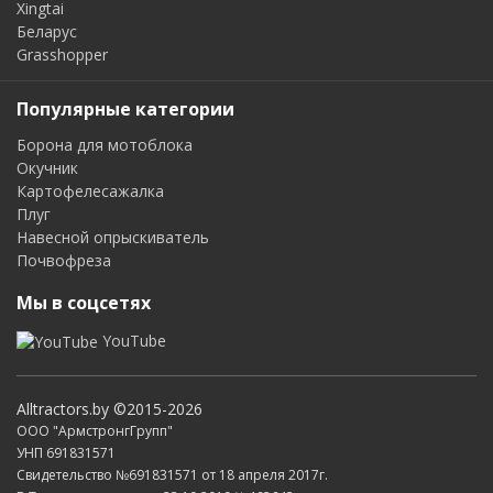
Xingtai
Беларус
Grasshopper
Популярные категории
Борона для мотоблока
Окучник
Картофелесажалка
Плуг
Навесной опрыскиватель
Почвофреза
Мы в соцсетях
YouTube
Alltractors.by ©2015-2026
ООО "АрмстронгГрупп"
УНП 691831571
Свидетельство №691831571 от 18 апреля 2017г.