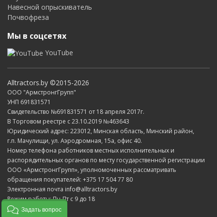
Навесной опрыскиватель
Почвофреза
Мы в соцсетях
YouTube
Alltractors.by ©2015-2026
ООО "АрмстронгГрупп"
УНП 691831571
Свидетельство №691831571 от 18 апреля 2017г.
В Торговом реестре с 23.10.2019 №463643
Юридический адрес: 223012, Минская область, Минский район,
г.п. Мачулищи, ул. Аэродромная, 15а, офис 40.
Номер телефона работников местных исполнительных и
распорядительных органов по месту государственной регистрации
ООО «АрмстронгГрупп», уполномоченных рассматривать
обращения покупателей: +375 17 504 77 80
Электронная почта info@alltractors.by
Режим работы: Пн-Пт с 9 до 18
Задать вопрос