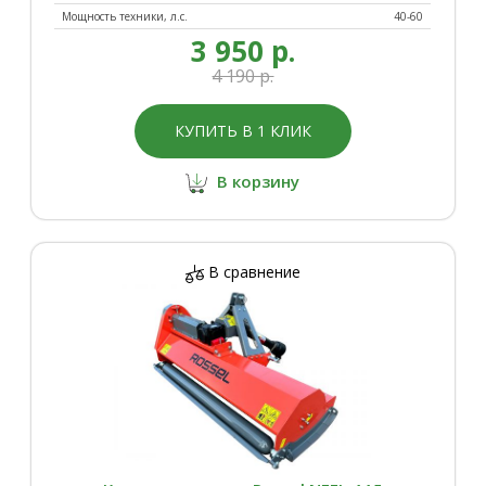
Мощность техники, л.с.
40-60
3 950 р.
4 190 р.
Прессы
Разбрасыватели
КУПИТЬ В 1 КЛИК
В корзину
В сравнение
Сепаративные
Разное
фрезы
Снегоочистители
Сцепки