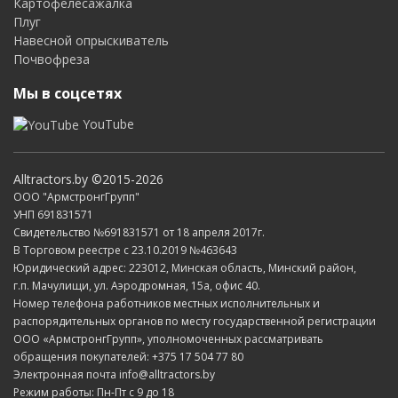
Картофелесажалка
Плуг
Навесной опрыскиватель
Почвофреза
Мы в соцсетях
YouTube
Alltractors.by ©2015-2026
ООО "АрмстронгГрупп"
УНП 691831571
Свидетельство №691831571 от 18 апреля 2017г.
В Торговом реестре с 23.10.2019 №463643
Юридический адрес: 223012, Минская область, Минский район,
г.п. Мачулищи, ул. Аэродромная, 15а, офис 40.
Номер телефона работников местных исполнительных и
распорядительных органов по месту государственной регистрации
ООО «АрмстронгГрупп», уполномоченных рассматривать
обращения покупателей: +375 17 504 77 80
Электронная почта info@alltractors.by
Режим работы: Пн-Пт с 9 до 18