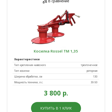
В сравнение
Картофелесажалки
Кормоизмельчители
Косилка Rossel ТМ 1,35
Характеристики
Тип крепления навесного
трехточечное
Тип косилки
роторная
Косилки
Культиваторы
Ширина обработки, см
130
Мощность техники, л.с.
30-50
3 800 р.
КУПИТЬ В 1 КЛИК