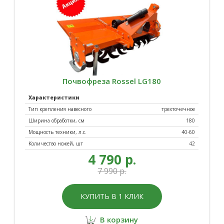
Почвофреза Rossel LG180
Характеристики
Тип крепления навесного
трехточечное
Ширина обработки, см
180
Мощность техники, л.с.
40-60
Количество ножей, шт
42
4 790 р.
7 990 р.
КУПИТЬ В 1 КЛИК
В корзину