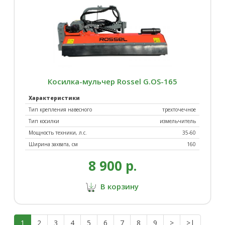
Косилка-мульчер Rossel G.OS-165
Характеристики
Тип крепления навесного
трехточечное
Тип косилки
измельчитель
Мощность техники, л.с.
35-60
Ширина захвата, см
160
8 900 р.
В корзину
1
2
3
4
5
6
7
8
9
>
>|