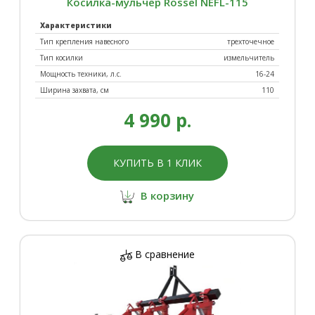
Косилка-мульчер Rossel NEFL-115
Характеристики
Тип крепления навесного
трехточечное
Тип косилки
измельчитель
Мощность техники, л.с.
16-24
Ширина захвата, см
110
4 990 р.
Фрезы
Щетки роторные
КУПИТЬ В 1 КЛИК
В корзину
Экскаваторное
оборудование
В сравнение