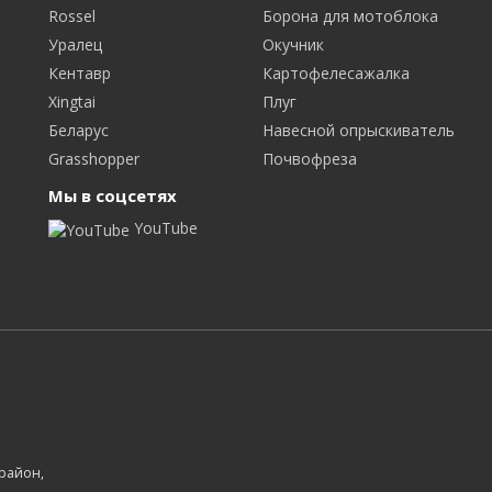
Rossel
Борона для мотоблока
Уралец
Окучник
Кентавр
Картофелесажалка
Xingtai
Плуг
Беларус
Навесной опрыскиватель
Grasshopper
Почвофреза
Мы в соцсетях
YouTube
 район,