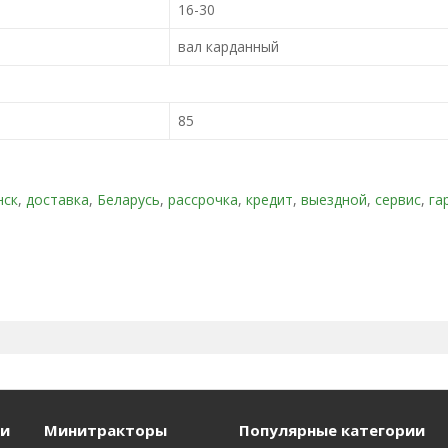
16-30
вал карданный
85
нск
,
доставка
,
Беларусь
,
рассрочка
,
кредит
,
выездной
,
сервис
,
га
и
Минитракторы
Популярные категории