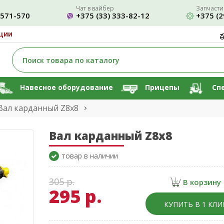
Чат в вайбер
Запчасти
-571-570
+375 (33) 333-82-12
+375 (2
ции
Навесное оборудование
Прицепы
Сп
Вал карданный Z8x8
Вал карданный Z8x8
товар в наличии
305 р.
В корзину
295 р.
КУПИТЬ В 1 КЛИ