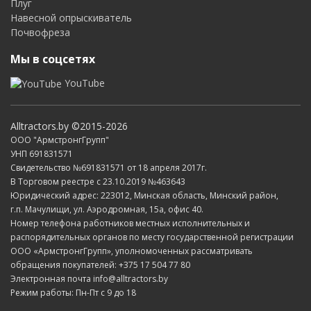
Плуг
Навесной опрыскиватель
Почвофреза
Мы в соцсетях
YouTube
Alltractors.by ©2015-2026
ООО "АрмстронгГрупп"
УНП 691831571
Свидетельство №691831571 от 18 апреля 2017г.
В Торговом реестре с 23.10.2019 №463643
Юридический адрес: 223012, Минская область, Минский район,
г.п. Мачулищи, ул. Аэродромная, 15а, офис 40.
Номер телефона работников местных исполнительных и
распорядительных органов по месту государственной регистрации
ООО «АрмстронгГрупп», уполномоченных рассматривать
обращения покупателей: +375 17 504 77 80
Электронная почта info@alltractors.by
Режим работы: Пн-Пт с 9 до 18