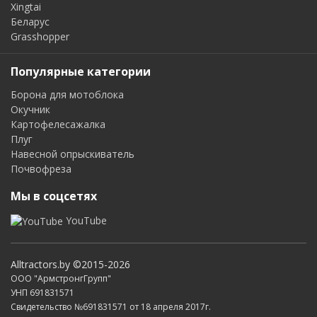
Xingtai
Беларус
Grasshopper
Популярные категории
Борона для мотоблока
Окучник
Картофелесажалка
Плуг
Навесной опрыскиватель
Почвофреза
Мы в соцсетях
YouTube
Alltractors.by ©2015-2026
ООО "АрмстронгГрупп"
УНП 691831571
Свидетельство №691831571 от 18 апреля 2017г.