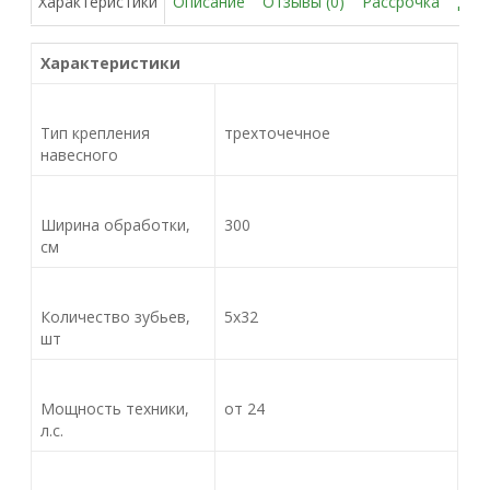
Описание
Отзывы (0)
Рассрочка
Дос
Характеристики
Характеристики
Тип крепления
трехточечное
навесного
Ширина обработки,
300
см
Количество зубьев,
5х32
шт
Мощность техники,
от 24
л.с.