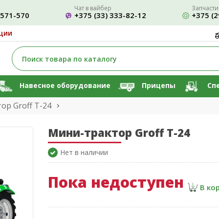
Чат в вайбер
Запчасти
-571-570
+375 (33) 333-82-12
+375 (2
ции
Навесное оборудование
Прицепы
Сп
ор Groff T-24
Мини-трактор Groff T-24
Нет в наличии
Пока недоступен
В ко