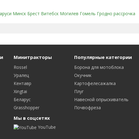
ларуси Минск Брест Витебск Могилев Гомель Гродно рассрочка
и
Минитракторы
Популярные категории
Rossel
Борона для мотоблока
Уралец
Окучник
Кентавр
Картофелесажалка
Xingtai
Плуг
Беларус
Навесной опрыскиватель
Grasshopper
Почвофреза
Мы в соцсетях
YouTube