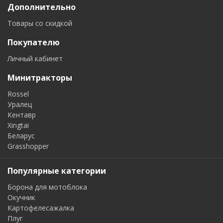
Дополнительно
Погрузчики
Экскаваторы -
Bobcat
погрузчики
Товары со скидкой
Покупателю
Личный кабинет
Минитракторы
Отвалы
Плуги
Rossel
Уралец
Кентавр
Xingtai
Беларус
Grasshopper
Популярные категории
Погрузчики
Прессы
Борона для мотоблока
Окучник
Картофелесажалка
Плуг