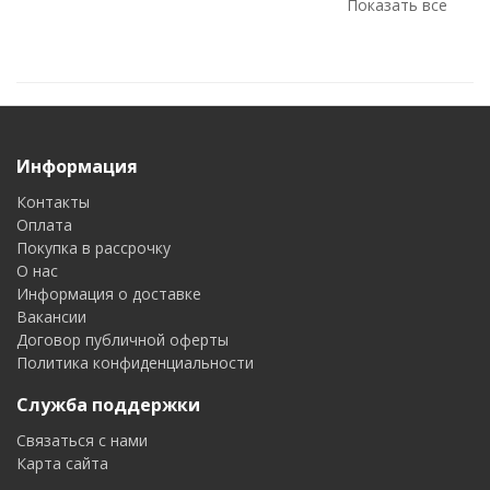
Показать все
Картофелесажалки
Косилки
Погрузчики
Погрузчики TRF
Hyundai
Информация
Контакты
Оплата
Покупка в рассрочку
О нас
Информация о доставке
Культиваторы
Овощные сеялки
Вакансии
Мини-
Подъемники
Договор публичной оферты
экскаваторы
Политика конфиденциальности
Служба поддержки
Связаться с нами
Карта сайта
Окучники
Опрыскиватели