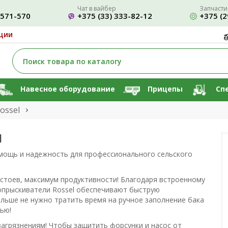
Чат в вайбер
Запчасти
-571-570
+375 (33) 333-82-12
+375 (2
ции
Навесное оборудование
Прицепы
Сп
ossel
l
 мощь и надежность для профессионального сельского
стоев, максимум продуктивности! Благодаря встроенному
опрыскиватели Rossel обеспечивают быструю
ольше не нужно тратить время на ручное заполнение бака
тью!
загрязнениям! Чтобы защитить форсунки и насос от