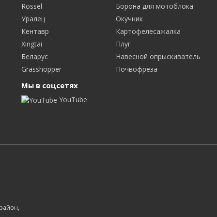
Rossel
Борона для мотоблока
Уралец
Окучник
Кентавр
Картофелесажалка
Xingtai
Плуг
Беларус
Навесной опрыскиватель
Grasshopper
Почвофреза
Мы в соцсетях
YouTube
 район,